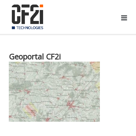
Skip
to
content
Geoportal CF2i