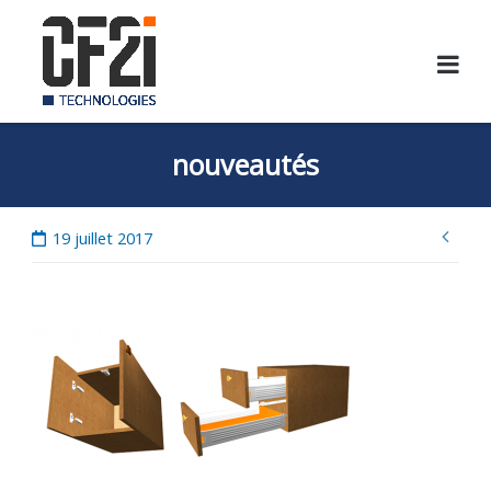
Skip
to
content
nouveautés
Nav
19 juillet 2017
de
l’ar