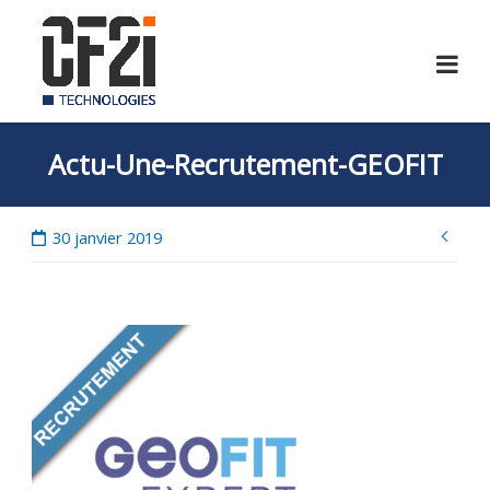
Skip
to
content
Actu-Une-Recrutement-GEOFIT
Nav
30 janvier 2019
de
l’ar