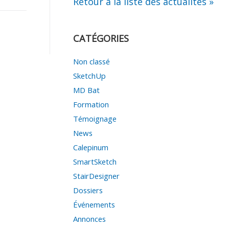
Retour à la liste des actualités »
CATÉGORIES
Non classé
SketchUp
MD Bat
Formation
Témoignage
News
Calepinum
SmartSketch
StairDesigner
Dossiers
Événements
Annonces