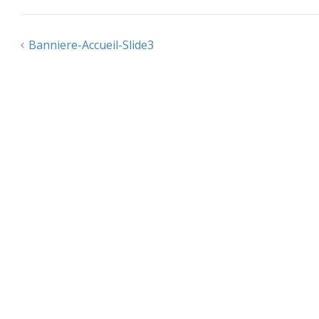
Banniere-Accueil-Slide3
Navigation
de
l’article