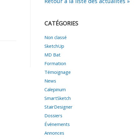
Retour à la liste des actualités »
CATÉGORIES
Non classé
SketchUp
MD Bat
Formation
Témoignage
News
Calepinum
SmartSketch
StairDesigner
Dossiers
Événements
Annonces