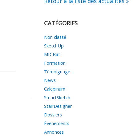
Retour à la liste des actualités »
CATÉGORIES
Non classé
SketchUp
MD Bat
Formation
Témoignage
News
Calepinum
SmartSketch
StairDesigner
Dossiers
Événements
Annonces