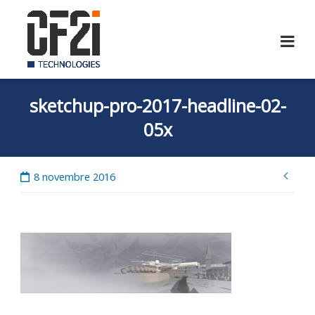
Skip
to
content
sketchup-pro-2017-headline-02-
05x
Nav
8 novembre 2016
de
l’ar