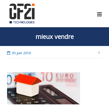
Skip
to
content
mieux vendre
Nav
30 juin 2016
de
l’ar