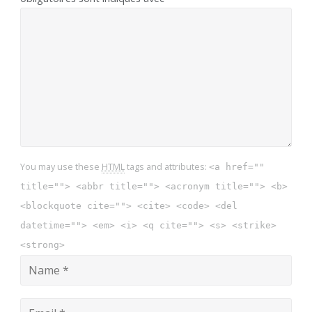
You may use these
HTML
tags and attributes:
<a href=""
title=""> <abbr title=""> <acronym title=""> <b>
<blockquote cite=""> <cite> <code> <del
datetime=""> <em> <i> <q cite=""> <s> <strike>
<strong>