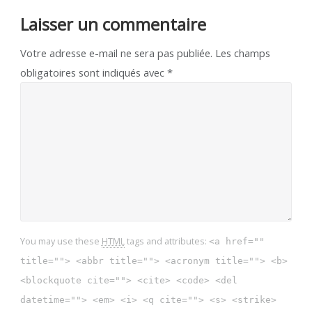
Laisser un commentaire
Votre adresse e-mail ne sera pas publiée.
Les champs
obligatoires sont indiqués avec
*
You may use these
HTML
tags and attributes:
<a href=""
title=""> <abbr title=""> <acronym title=""> <b>
<blockquote cite=""> <cite> <code> <del
datetime=""> <em> <i> <q cite=""> <s> <strike>